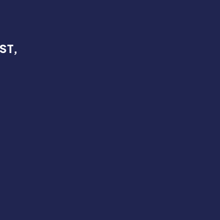
ST,
Save my nam
Email
*
website in this
next time I co