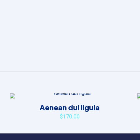
Reviews
iews yet.
 to review “Donec blandit quam”
ss will not be published.
Required fields are marked
*
Aenean dui ligula
$
170.00