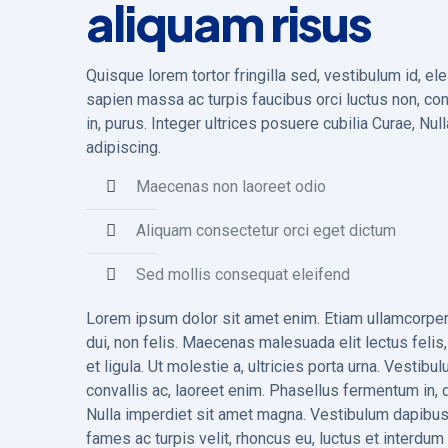
aliquam risus
Quisque lorem tortor fringilla sed, vestibulum id, e
sapien massa ac turpis faucibus orci luctus non, con
in, purus. Integer ultrices posuere cubilia Curae, Nul
adipiscing.
Maecenas non laoreet odio
Aliquam consectetur orci eget dictum
Sed mollis consequat eleifend
Lorem ipsum dolor sit amet enim. Etiam ullamcorpe
dui, non felis. Maecenas malesuada elit lectus felis,
et ligula. Ut molestie a, ultricies porta urna. Vesti
convallis ac, laoreet enim. Phasellus fermentum in, d
Nulla imperdiet sit amet magna. Vestibulum dapibu
fames ac turpis velit, rhoncus eu, luctus et interdum