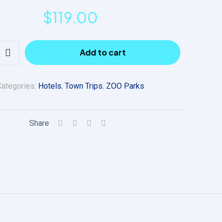
$
119.00
Add to cart
Categories:
Hotels
,
Town Trips
,
ZOO Parks
Share