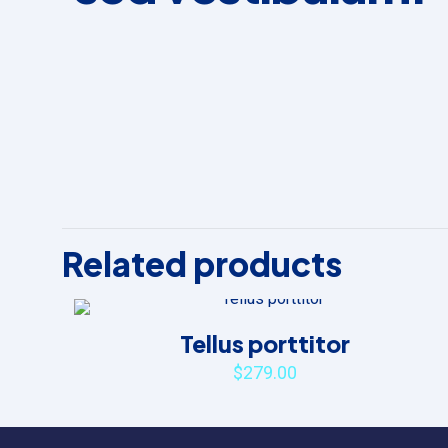
There are no rev
Be the first
Related products
Your email addre
Your rating
*
Tellus porttitor
$
279.00