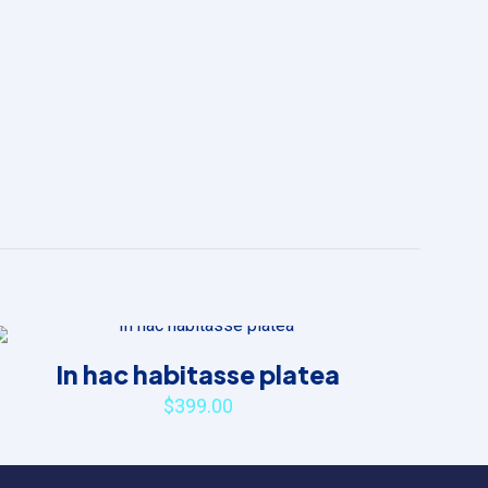
In hac habitasse platea
$
399.00