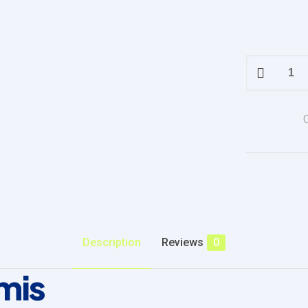
Donec
blandit
quam
quantity
Description
Reviews
0
mis